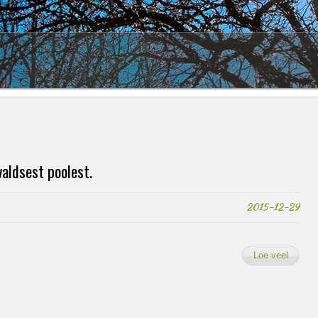
1
2
3
4
valdsest poolest.
2015-12-29
Loe veel