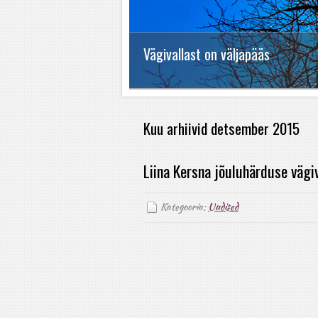
Vägivallast on väljapääs
Kuu arhiivid detsember 2015
Liina Kersna jõuluhärduse vägi
Kategooria:
Uudised