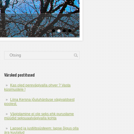
Värsked postitused
Kas oled perevägivalla ohver ? Vasta
küsimustele !
Liina Kersna jõuluhärduse vägivaldsest
poolest.
Vägistamine ei ole seks ehk purustame
müüdid seksuaalvägivalla kohta
Lapsed ja justiitssüsteem: lapse õigus olla
ära kuulatud