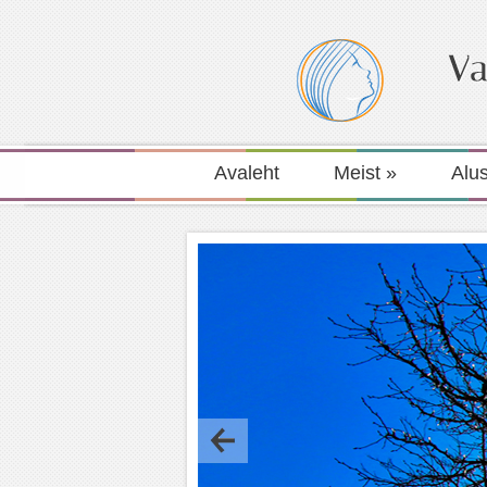
Avaleht
Meist
»
Alu