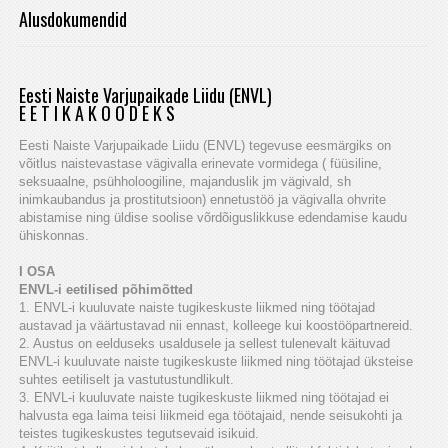
Alusdokumendid
Eesti Naiste Varjupaikade Liidu (ENVL)
E E T I K A K O O D E K S
Eesti Naiste Varjupaikade Liidu (ENVL) tegevuse eesmärgiks on
võitlus naistevastase vägivalla erinevate vormidega ( füüsiline,
seksuaalne, psühholoogiline, majanduslik jm vägivald, sh
inimkaubandus ja prostitutsioon) ennetustöö ja vägivalla ohvrite
abistamise ning üldise soolise võrdõiguslikkuse edendamise kaudu
ühiskonnas.
I OSA
ENVL-i eetilised põhimõtted
1. ENVL-i kuuluvate naiste tugikeskuste liikmed ning töötajad
austavad ja väärtustavad nii ennast, kolleege kui koostööpartnereid.
2. Austus on eelduseks usaldusele ja sellest tulenevalt käituvad
ENVL-i kuuluvate naiste tugikeskuste liikmed ning töötajad üksteise
suhtes eetiliselt ja vastutustundlikult.
3. ENVL-i kuuluvate naiste tugikeskuste liikmed ning töötajad ei
halvusta ega laima teisi liikmeid ega töötajaid, nende seisukohti ja
teistes tugikeskustes tegutsevaid isikuid.