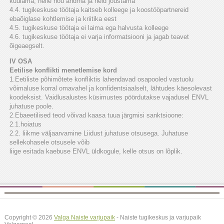
kuulama, neile nõu andma ja neid jõustama
4.4. tugikeskuse töötaja kaitseb kolleege ja koostööpartnereid
ebaõiglase kohtlemise ja kriitika eest
4.5. tugikeskuse töötaja ei laima ega halvusta kolleege
4.6. tugikeskuse töötaja ei varja informatsiooni ja jagab teavet
õigeaegselt.
IV OSA
Eetilise konflikti menetlemise kord
1.Eetiliste põhimõtete konfliktis lahendavad osapooled vastuolu
võimaluse korral omavahel ja konfidentsiaalselt, lähtudes käesolevast
koodeksist. Vaidlusalustes küsimustes pöördutakse vajadusel ENVL
juhatuse poole.
2.Ebaeetilised teod võivad kaasa tuua järgmisi sanktsioone:
2.1.hoiatus
2.2. liikme väljaarvamine Liidust juhatuse otsusega. Juhatuse
sellekohasele otsusele võib
liige esitada kaebuse ENVL üldkogule, kelle otsus on lõplik.
Copyright © 2026
Valga Naiste varjupaik
- Naiste tugikeskus ja varjupaik