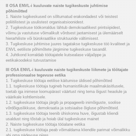
II OSA ENVL-i kuuluvate naiste tugikeskuste juhtimise
põhimõtted
1. Naiste tugikeskused on sõltumatud erakondadest või teistest
poliitilistest ja usulistest organisatsioonidest.
2. Tugikeskuse töökorraldus lähtub demokraatlikest printsiipidest,
võimu ja vastutuse võimalikult võrdsest jaotamisest ja ülemäärselt
hierarhiliste või bürokraatlike struktuuride vältimisest.
3. Tugikeskuse juhtimise juures tagatakse tugikeskuse töö kvaliteet ja
ENVL eetiliste põhimõtete järgimine tugikeskuse tasandil.
4. Juhtkond korraldab töötajatele kutsealase väljaõppe ja
eetikakoodeksi tutvustamise
III OSA ENVL-i kuuluvate naiste tugikeskuste liikmete ja töötajate
professionaalse tegevuse eetika
1. Tugikeskuse töötaja eetilise käitumise üldised põhimõtted
1.1. tugikeskuse töötaja tugineb humanistlikule maailmakäsitlusele,
toetab iga inimese loomupärast väärtust ning tema õigust heaolule ja
väärikale kohtlemisele.
1.2. tugikeskuse töötaja järgib ja propageerib inimõiguste, soolise
võrdõiguslikkuse, demokraatia ja sotsiaalse õigluse põhimõtteid.
1.3. tugikeskuse töötaja teenib ühiskonna huve, õigustab kliendi
usaldust ning tõstab ja hoiab ülal tugikeskuse mainet
2. Naiste tugikeskuse töötaja tööalane eetika
2.1. tugikeskuse töötaja peab võimaldama kliendile parimat võimalikku
abi oma pädevuse piires