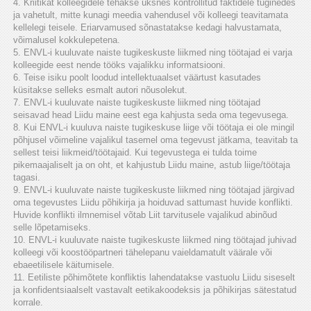
4. Kriitikat kolleegidele tehakse üksnes kontrollitud faktidele tuginedes
ja vahetult, mitte kunagi meedia vahendusel või kolleegi teavitamata
kellelegi teisele. Eriarvamused sõnastatakse kedagi halvustamata,
võimalusel kokkulepetena.
5. ENVL-i kuuluvate naiste tugikeskuste liikmed ning töötajad ei varja
kolleegide eest nende tööks vajalikku informatsiooni.
6. Teise isiku poolt loodud intellektuaalset väärtust kasutades
küsitakse selleks esmalt autori nõusolekut.
7. ENVL-i kuuluvate naiste tugikeskuste liikmed ning töötajad
seisavad head Liidu maine eest ega kahjusta seda oma tegevusega.
8. Kui ENVL-i kuuluva naiste tugikeskuse liige või töötaja ei ole mingil
põhjusel võimeline vajalikul tasemel oma tegevust jätkama, teavitab ta
sellest teisi liikmeid/töötajaid. Kui tegevustega ei tulda toime
pikemaajaliselt ja on oht, et kahjustub Liidu maine, astub liige/töötaja
tagasi.
9. ENVL-i kuuluvate naiste tugikeskuste liikmed ning töötajad järgivad
oma tegevustes Liidu põhikirja ja hoiduvad sattumast huvide konflikti.
Huvide konflikti ilmnemisel võtab Liit tarvitusele vajalikud abinõud
selle lõpetamiseks.
10. ENVL-i kuuluvate naiste tugikeskuste liikmed ning töötajad juhivad
kolleegi või koostööpartneri tähelepanu vaieldamatult väärale või
ebaeetilisele käitumisele.
11. Eetiliste põhimõtete konfliktis lahendatakse vastuolu Liidu siseselt
ja konfidentsiaalselt vastavalt eetikakoodeksis ja põhikirjas sätestatud
korrale.