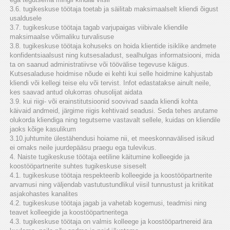
3.6. tugikeskuse töötaja toetab ja säilitab maksimaalselt kliendi õigust
usaldusele
3.7. tugikeskuse töötaja tagab varjupaigas viibivale kliendile
maksimaalse võimaliku turvalisuse
3.8. tugikeskuse töötaja kohuseks on hoida klientide isiklike andmete
konfidentsiaalsust ning kutsesaladust, sealhulgas informatsiooni, mida
ta on saanud administratiivse või töövälise tegevuse käigus.
Kutsesaladuse hoidmise nõude ei kehti kui selle hoidmine kahjustab
kliendi või kellegi teise elu või tervist. Infot edastatakse ainult neile,
kes saavad antud olukorras ohusolijat aidata
3.9. kui riigi- või erainstitutsioonid soovivad saada kliendi kohta
käivaid andmeid, järgime riigis kehtivaid seadusi. Seda tehes arutame
olukorda kliendiga ning tegutseme vastavalt sellele, kuidas on kliendile
jaoks kõige kasulikum
3.10.juhtumite ülestähendusi hoiame nii, et meeskonnavälised isikud
ei omaks neile juurdepääsu praegu ega tulevikus.
4. Naiste tugikeskuse töötaja eetiline käitumine kolleegide ja
koostööpartnerite suhtes tugikeskuse siseselt
4.1. tugikeskuse töötaja respekteerib kolleegide ja koostööpartnerite
arvamusi ning väljendab vastutustundlikul viisil tunnustust ja kriitikat
asjakohastes kanalites
4.2. tugikeskuse töötaja jagab ja vahetab kogemusi, teadmisi ning
teavet kolleegide ja koostööpartneritega
4.3. tugikeskuse töötaja on valmis kolleege ja koostööpartnereid ära