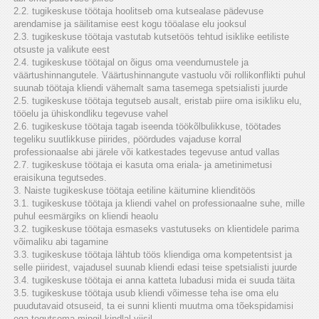
2.2. tugikeskuse töötaja hoolitseb oma kutsealase pädevuse
arendamise ja säilitamise eest kogu tööalase elu jooksul
2.3. tugikeskuse töötaja vastutab kutsetöös tehtud isiklike eetiliste
otsuste ja valikute eest
2.4. tugikeskuse töötajal on õigus oma veendumustele ja
väärtushinnangutele. Väärtushinnangute vastuolu või rollikonflikti puhul
suunab töötaja kliendi vähemalt sama tasemega spetsialisti juurde
2.5. tugikeskuse töötaja tegutseb ausalt, eristab piire oma isikliku elu,
tööelu ja ühiskondliku tegevuse vahel
2.6. tugikeskuse töötaja tagab iseenda töökõlbulikkuse, töötades
tegeliku suutlikkuse piirides, pöördudes vajaduse korral
professionaalse abi järele või katkestades tegevuse antud vallas
2.7. tugikeskuse töötaja ei kasuta oma eriala- ja ametinimetusi
eraisikuna tegutsedes.
3. Naiste tugikeskuse töötaja eetiline käitumine klienditöös
3.1. tugikeskuse töötaja ja kliendi vahel on professionaalne suhe, mille
puhul eesmärgiks on kliendi heaolu
3.2. tugikeskuse töötaja esmaseks vastutuseks on klientidele parima
võimaliku abi tagamine
3.3. tugikeskuse töötaja lähtub töös kliendiga oma kompetentsist ja
selle piiridest, vajadusel suunab kliendi edasi teise spetsialisti juurde
3.4. tugikeskuse töötaja ei anna katteta lubadusi mida ei suuda täita
3.5. tugikeskuse töötaja usub kliendi võimesse teha ise oma elu
puudutavaid otsuseid, ta ei sunni klienti muutma oma tõekspidamisi
ega tegutsema mingil kindlal viisil